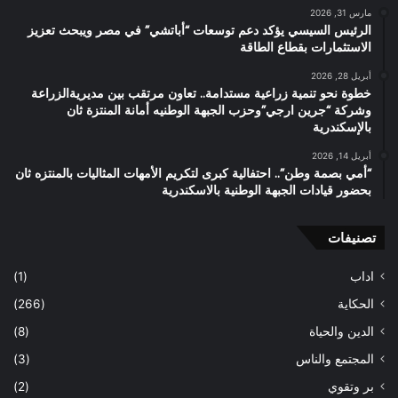
ل
مارس 31, 2026
.
الرئيس السيسي يؤكد دعم توسعات “أباتشي” في مصر ويبحث تعزيز
م
ج
الاستثمارات بقطاع الطاقة
ص
د
ل
ل
أبريل 28, 2026
ي
ح
خطوة نحو تنمية زراعية مستدامة.. تعاون مرتقب بين مديريةالزراعة
ن
و
وشركة “جرين ارجي”وحزب الجبهة الوطنيه أمانة المنتزة ثان
بالإسكندرية
ل
ص
أبريل 14, 2026
ف
“أمي بصمة وطن”.. احتفالية كبرى لتكريم الأمهات المثاليات بالمنتزه ثان
ة
بحضور قيادات الجبهة الوطنية بالاسكندرية
ت
م
تصنيفات
ث
ي
ل
اداب
(1)
ا
الحكاية
(266)
ل
الدين والحياة
(8)
ه
ي
المجتمع والناس
(3)
ئ
بر وتقوي
(2)
ة