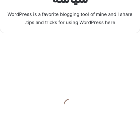
WordPress is a favorite blogging tool of mine and I share
tips and tricks for using WordPress here.
ا
ل
ج
ب
ه
ة
ا
منذ 4 أسابيع
ل
الجبهة الوطنيةبالاسكندرية يتحرك لحل
و
أزمة انقطاع مياه الشرب بالعجمي..
ط
ن
واجتماع عاجل مع شركة المياه لوضع
ي
حلول فورية وجذرية
ة
ب
ا
أ