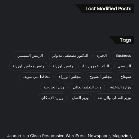
ح
ك
Last Modified Posts
م
ة
ت
ح
Tags
ج
ز
ا
Business
الجيزة
الدكتور مصطفى مدبولي
الرئيس السيسي
ل
د
السيسي
النائب عمرو رشاد
رئيس الوزراء
رئيس مجلس الوزراء
ع
سوهاج
مجلس الشيوخ
مجلس الوزراء
محافظ بني سويف
و
ى
وزارة الداخلية
وزير التعليم العالي
وزير الخارجية
ل
وزير الشباب والرياضة
وزير العمل
وزيرة الإسكان
ل
ح
ك
م
2
م
Jannah is a Clean Responsive WordPress Newspaper, Magazine,
ا