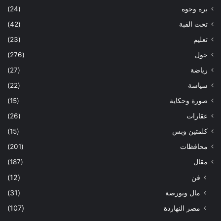
ا
بره وجوه
(24)
ل
تحت القبة
(42)
و
ط
تعليم
(23)
ن
جول
(276)
ي
ة
رياضة
(27)
ل
سياسة
(22)
ل
ا
صورة وحكاية
(15)
ن
عقارات
(26)
ت
خ
كلمتين وبس
(15)
ا
محافظات
(201)
ب
ا
مقال
(187)
ت
فن
(12)
و
ا
مال وبورصة
(31)
ل
مصر النهاردة
(107)
م