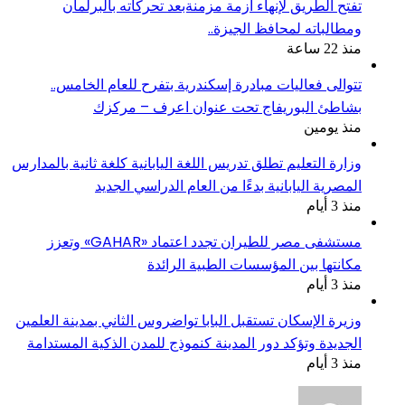
تفتح الطريق لإنهاء أزمة مزمنةبعد تحركاته بالبرلمان
ومطالباته لمحافظ الجيزة..
منذ 22 ساعة
تتوالى فعاليات مبادرة إسكندرية بتفرح للعام الخامس..
بشاطئ البوريفاج تحت عنوان اعرف – مركزك
منذ يومين
وزارة التعليم تطلق تدريس اللغة اليابانية كلغة ثانية بالمدارس
المصرية اليابانية بدءًا من العام الدراسي الجديد
منذ 3 أيام
مستشفى مصر للطيران تجدد اعتماد «GAHAR» وتعزز
مكانتها بين المؤسسات الطبية الرائدة
منذ 3 أيام
وزيرة الإسكان تستقبل البابا تواضروس الثاني بمدينة العلمين
الجديدة وتؤكد دور المدينة كنموذج للمدن الذكية المستدامة
منذ 3 أيام