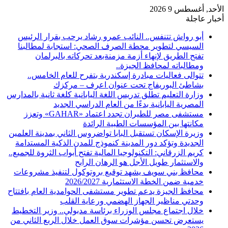
الأحد, أغسطس 9 2026
أخبار عاجلة
أبو رواش تتنفس.. النائب عمرو رشاد يرحب بقرار الرئيس
السيسي لتطوير محطة الصرف الصحي: استجابة لمطالبنا
تفتح الطريق لإنهاء أزمة مزمنةبعد تحركاته بالبرلمان
ومطالباته لمحافظ الجيزة..
تتوالى فعاليات مبادرة إسكندرية بتفرح للعام الخامس..
بشاطئ البوريفاج تحت عنوان اعرف – مركزك
وزارة التعليم تطلق تدريس اللغة اليابانية كلغة ثانية بالمدارس
المصرية اليابانية بدءًا من العام الدراسي الجديد
مستشفى مصر للطيران تجدد اعتماد «GAHAR» وتعزز
مكانتها بين المؤسسات الطبية الرائدة
وزيرة الإسكان تستقبل البابا تواضروس الثاني بمدينة العلمين
الجديدة وتؤكد دور المدينة كنموذج للمدن الذكية المستدامة
كريم الزرقاني: التكنولوجيا المالية تفتح أبواب الثروة للجميع..
والاستثمار طويل الأجل هو الرهان الرابح
محافظ بني سويف يشهد توقيع بروتوكول لتنفيذ مشروعات
خدمية ضمن الخطة الاستثمارية 2026/2027
محافظ الجيزة يدعم تطوير مستشفى الحوامدية العام بافتتاح
وحدتي مناظير الجهاز الهضمي ورعاية القلب
خلال اجتماع مجلس الوزراء برئاسة مدبولي.. وزير التخطيط
يستعرض تحسن مؤشرات سوق العمل خلال الربع الثاني من