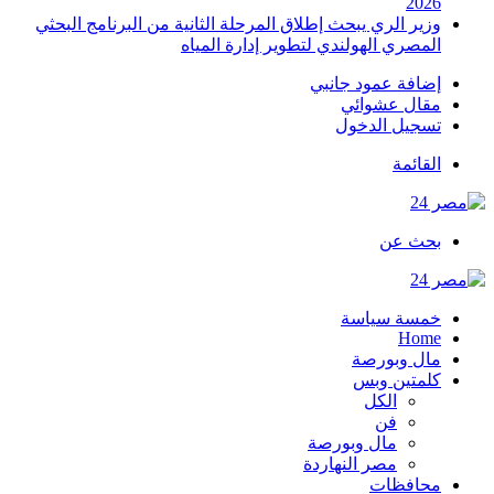
2026
وزير الري يبحث إطلاق المرحلة الثانية من البرنامج البحثي
المصري الهولندي لتطوير إدارة المياه
إضافة عمود جانبي
مقال عشوائي
تسجيل الدخول
القائمة
بحث عن
خمسة سياسة
Home
مال وبورصة
كلمتين وبس
الكل
فن
مال وبورصة
مصر النهاردة
محافظات