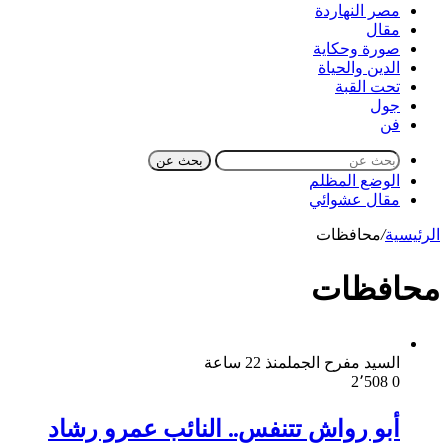
مصر النهاردة
مقال
صورة وحكاية
الدين والحياة
تحت القبة
جول
فن
بحث عن
الوضع المظلم
مقال عشوائي
الرئيسية
/
محافظات
محافظات
السيد مفرح الجمل
منذ 22 ساعة
2٬508
0
أبو رواش تتنفس.. النائب عمرو رشاد