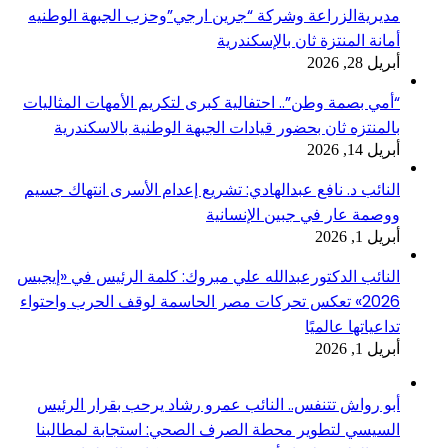
مديريةالزراعة وشركة “جرين ارجي”وحزب الجبهة الوطنيه
أمانة المنتزة ثان بالإسكندرية
أبريل 28, 2026
“أمي بصمة وطن”.. احتفالية كبرى لتكريم الأمهات المثاليات
بالمنتزه ثان بحضور قيادات الجبهة الوطنية بالاسكندرية
أبريل 14, 2026
النائب د. نافع عبدالهادي: تشريع إعدام الأسرى انتهاك جسيم
ووصمة عار في جبين الإنسانية
أبريل 1, 2026
النائب الدكتورعبدالله علي مبروك: كلمة الرئيس في «إيجبس
2026» تعكس تحركات مصر الحاسمة لوقف الحرب واحتواء
تداعياتها عالميًا
أبريل 1, 2026
أبو رواش تتنفس.. النائب عمرو رشاد يرحب بقرار الرئيس
السيسي لتطوير محطة الصرف الصحي: استجابة لمطالبنا