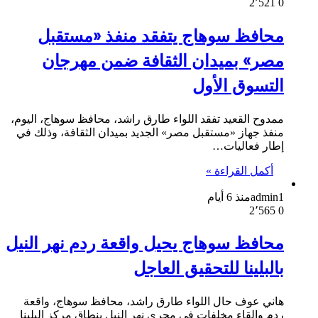
2٬521
0
محافظ سوهاج يتفقد منفذ «مستقبل
مصر» بميدان الثقافة ضمن مهرجان
التسوق الأول
ممدوح القعيد تفقد اللواء طارق راشد، محافظ سوهاج، اليوم،
منفذ جهاز «مستقبل مصر» الجديد بميدان الثقافة، وذلك في
إطار فعاليات…
أكمل القراءة »
admin1
منذ 6 أيام
2٬565
0
محافظ سوهاج يحيل واقعة ردم نهر النيل
بالبلينا للتحقيق العاجل
هاني عوف حال اللواء طارق راشد، محافظ سوهاج، واقعة
ردم وإلقاء مخلفات في مجرى نهر النيل بنطاق مركز البلينا