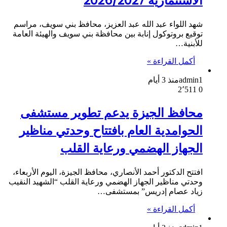
الاستثمارية 2026/2027
شهد اللواء عبد الله عبد العزيز، محافظ بني سويف، مراسم
توقيع بروتوكول إنابة بين محافظة بني سويف والهيئة العامة
للأبنية…
أكمل القراءة »
admin1
منذ 3 أيام
2٬511
0
محافظ الجيزة يدعم تطوير مستشفى
الحوامدية العام بافتتاح وحدتي مناظير
الجهاز الهضمي ورعاية القلب
افتتح الدكتور أحمد الأنصاري، محافظ الجيزة، اليوم الأربعاء،
وحدتي مناظير الجهاز الهضمي ورعاية القلب “الشهيد النقيب
زياد عصام إدريس” بمستشفى…
أكمل القراءة »