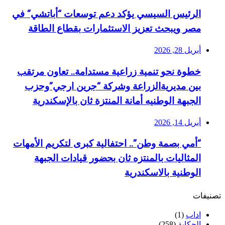
الرئيس السيسي يؤكد دعم توسعات “أباتشي” في
مصر ويبحث تعزيز الاستثمارات بقطاع الطاقة
أبريل 28, 2026
خطوة نحو تنمية زراعية مستدامة.. تعاون مرتقب
بين مديريةالزراعة وشركة “جرين ارجي”وحزب
الجبهة الوطنيه أمانة المنتزة ثان بالإسكندرية
أبريل 14, 2026
“أمي بصمة وطن”.. احتفالية كبرى لتكريم الأمهات
المثاليات بالمنتزه ثان بحضور قيادات الجبهة
الوطنية بالاسكندرية
تصنيفات
اداب
(1)
الحكاية
(258)