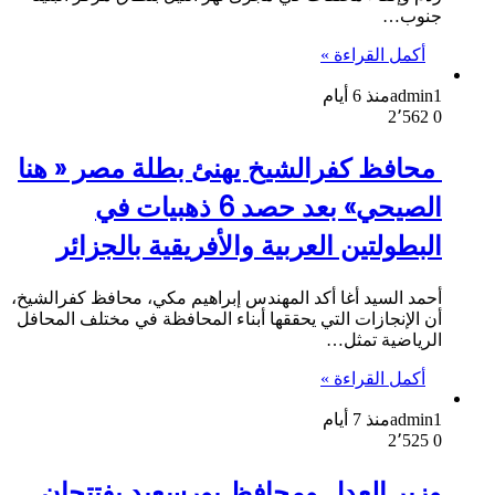
جنوب…
أكمل القراءة »
admin1
منذ 6 أيام
2٬562
0
️ محافظ كفرالشيخ يهنئ بطلة مصر « هنا
الصيحي» بعد حصد 6 ذهبيات في
البطولتين العربية والأفريقية بالجزائر
أحمد السيد أغا أكد المهندس إبراهيم مكي، محافظ كفرالشيخ،
أن الإنجازات التي يحققها أبناء المحافظة في مختلف المحافل
الرياضية تمثل…
أكمل القراءة »
admin1
منذ 7 أيام
2٬525
0
وزير العدل ومحافظ بورسعيد يفتتحان