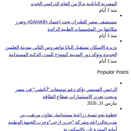
المصرية اليابانية بدءًا من العام الدراسي الجديد
منذ 3 أيام
مستشفى مصر للطيران تجدد اعتماد «GAHAR» وتعزز
مكانتها بين المؤسسات الطبية الرائدة
منذ 3 أيام
وزيرة الإسكان تستقبل البابا تواضروس الثاني بمدينة العلمين
الجديدة وتؤكد دور المدينة كنموذج للمدن الذكية المستدامة
منذ 3 أيام
Popular Posts
الرئيس السيسي يؤكد دعم توسعات “أباتشي” في مصر
ويبحث تعزيز الاستثمارات بقطاع الطاقة
مارس 31, 2026
خطوة نحو تنمية زراعية مستدامة.. تعاون مرتقب بين
مديريةالزراعة وشركة “جرين ارجي”وحزب الجبهة الوطنيه
أمانة المنتزة ثان بالإسكندرية