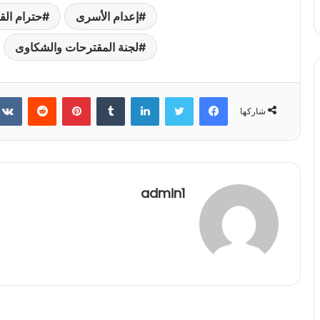
إعدام الأسرى
حترام القو
لجنة المقترحات والشكاوى
فيسبوك
تويتر
لينكدإن
بينتيريست
شاركها
admin1