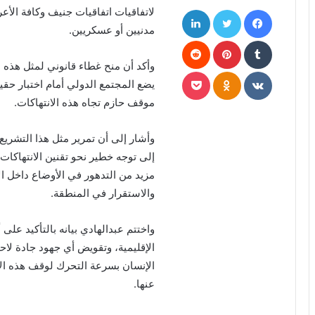
فيسبوك
تويتر
لينكدإن
لاتفاقيات اتفاقيات جنيف وكافة الأع
مدنيين أو عسكريين.
بينتيريست
وأكد أن منح غطاء قانوني لمثل هذه ا
بوكيت
Odnoklassniki
يضع المجتمع الدولي أمام اختبار حقي
موقف حازم تجاه هذه الانتهاكات.
وأشار إلى أن تمرير مثل هذا التشر
إلى توجه خطير نحو تقنين الانتهاكا
مزيد من التدهور في الأوضاع داخل ا
والاستقرار في المنطقة.
واختتم عبدالهادي بيانه بالتأكيد عل
الإقليمية، وتقويض أي جهود جادة لاح
الإنسان بسرعة التحرك لوقف هذه ال
عنها.