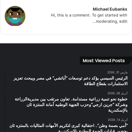
Michael Eubanks
Hi, this is a comment. To get started with
moderating, editi...
Most Viewed Posts
مارس 31, 2026
الرئيس السيسي يؤكد دعم توسعات “أباتشي” في مصر ويبحث تعزيز
الاستثمارات بقطاع الطاقة
أبريل 28, 2026
خطوة نحو تنمية زراعية مستدامة.. تعاون مرتقب بين مديريةالزراعة
وشركة “جرين ارجي”وحزب الجبهة الوطنيه أمانة المنتزة ثان
بالإسكندرية
أبريل 14, 2026
“أمي بصمة وطن”.. احتفالية كبرى لتكريم الأمهات المثاليات بالمنتزه ثان
بحضور قيادات الجبهة الوطنية بالاسكندرية