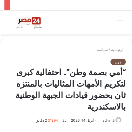
القائمة
بحث
عن
الرئيسية
/
سياسة
جول
“أمي بصمة وطن”.. احتفالية كبرى
لتكريم الأمهات المثاليات بالمنتزه
ثان بحضور قيادات الجبهة الوطنية
بالاسكندرية
أرسل
admin5
أبريل 14, 2026
2
3٬394
2 دقائق
بريدا