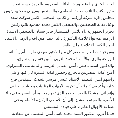
لجنة الفتوى والوعظ وبيت العائلة المصرية، والعميد حسام نصار،
مدير مكتب النائب محمد الحمامي، والمهندس بسيوني مجدي، رئيس
مجلس إدارة شركة أوركيم، والكاتب الصحفي الكبير شوكت سعد
وكيل نقابة الصحفيين ،والصحفي الكبير محمد محمود نائب رئيس
تحرير الجمهورية ،الاعلامي المستشار جابر حسان ،الصحفي الاستاذ
ابراهيم طه ،والاعلامية الدكتورة داليا احمد امين اعلام الرمل ،الاستاذ
احمد الكنج ،الإعلامية ملك طاهر
ومن قيادات الحزب، حضر كل من الدكتور مجدي ملوك، أمين أمانة
الزراعة والري، والأستاذ محمد العربي، أمين قسم باب شرق،
والدكتور السيد دعبس، أمين القبائل العربية، والنائبة منى الشبراوي،
أمين أمانة المصريين بالخارج وحضور امانة المنتزة ثان كلها وعلي
راسهم امين التنظيم الاستاذ عيسي مرسي .تحدث المهندس فرج
عامر وأكد في كلماته أن تكريم الأمهات المثاليات هو واجب وطني
وإنساني، مشيدًا بالدور العظيم الذي تقوم به المرأة المصرية في بناء
الأسرة والمجتمع، مشيرًا إلى أن الأم هي الركيزة الأساسية في
صناعة الأجيال القادرة على قيادة المستقبل.
فيما أعرب الدكتور السيد محمد باشا، أمين التنظيم، عن سعادته