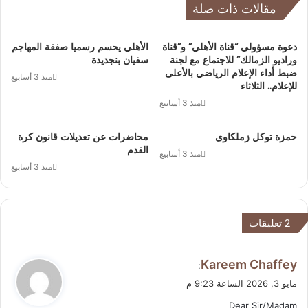
مقالات ذات صلة
دعوة مسؤولي “قناة الأهلي” و”قناة
الأهلي يحسم رسميا صفقة المهاجم
وراديو الزمالك” للاجتماع مع لجنة
سفيان بنجديدة
ضبط أداء الإعلام الرياضي بالأعلى
منذ 3 أسابيع
للإعلام.. الثلاثاء
منذ 3 أسابيع
حمزة توكل زملكاوى
محاضرات عن تعديلات قانون كرة
القدم
منذ 3 أسابيع
منذ 3 أسابيع
‫2 تعليقات
ي
Kareem Chaffey
:
ق
مايو 3, 2026 الساعة 9:23 م
و
Dear Sir/Madam