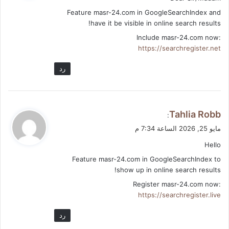
ل
Feature masr-24.com in GoogleSearchIndex and
have it be visible in online search results!
Include masr-24.com now:
https://searchregister.net
رد
ي
Tahlia Robb
:
ق
مايو 25, 2026 الساعة 7:34 م
و
Hello
ل
Feature masr-24.com in GoogleSearchIndex to
show up in online search results!
Register masr-24.com now:
https://searchregister.live
رد