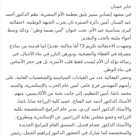
إلكترونيا
جابر حسان
في مشهد إنساني مميز يليق بعظمة الأم المصرية، نظم الدكتور أحمد
عبد الستار، أمين دائرة المنتزه ثان بحزب الجبهة الوطنية، احتفالية
كبرى بمناسبة عيد الأم، تحت عنوان “أمي بصمة وطن”، وذلك وسط
أجواء مليئة بالحب والتقدير.
وشهدت الاحتفالية تكريم 13 أمًا مثالية، تقديرًا لما قدمنه من نماذج
مشرفة في العطاء والتضحية، ودورهن البارز في بناء الأجيال، في
رسالة تؤكد أن الأم ليست فقط قلب الأسرة، بل هي حجر الأساس
في بناء الوطن.
وحضر الفعالية عدد من القيادات السياسية والشخصيات العامة، على
رأسهم المهندس فرج عامر، أمين عام الحزب بالإسكندرية، والسيد
محمد باشا، أمين التنظيم، إلى جانب نخبة من الأكاديميين، منهم
الأستاذ الدكتور أحمد عبد الفتاح، عميد كلية الزراعة سابا باشا،
والأستاذ الدكتور أحمد كردي، مدير عام البرامج المتخصصة بكلية
الزراعة وعضو مجلس نقابة الزراعيين عن الإسكندرية ومطروح،
والأستاذ الدكتور عصام قنديل، المنسق العام للبرامج الجديدة
والمتخصصة.كما شارك في الحضور الدكتور إبراهيم الجمل، رئيس