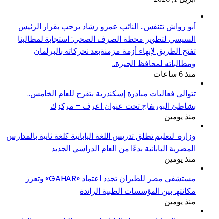
أبو رواش تتنفس.. النائب عمرو رشاد يرحب بقرار الرئيس
السيسي لتطوير محطة الصرف الصحي: استجابة لمطالبنا
تفتح الطريق لإنهاء أزمة مزمنةبعد تحركاته بالبرلمان
ومطالباته لمحافظ الجيزة..
منذ 6 ساعات
تتوالى فعاليات مبادرة إسكندرية بتفرح للعام الخامس..
بشاطئ البوريفاج تحت عنوان اعرف – مركزك
منذ يومين
وزارة التعليم تطلق تدريس اللغة اليابانية كلغة ثانية بالمدارس
المصرية اليابانية بدءًا من العام الدراسي الجديد
منذ يومين
مستشفى مصر للطيران تجدد اعتماد «GAHAR» وتعزز
مكانتها بين المؤسسات الطبية الرائدة
منذ يومين