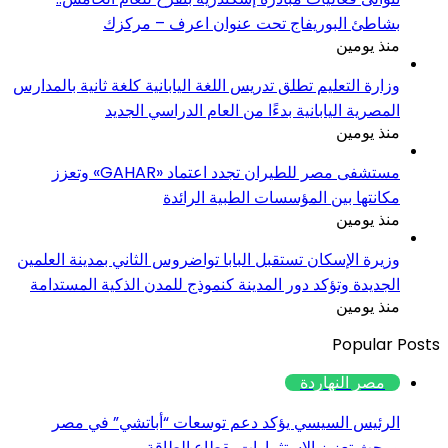
بشاطئ البوريفاج تحت عنوان اعرف – مركزك
منذ يومين
وزارة التعليم تطلق تدريس اللغة اليابانية كلغة ثانية بالمدارس
المصرية اليابانية بدءًا من العام الدراسي الجديد
منذ يومين
مستشفى مصر للطيران تجدد اعتماد «GAHAR» وتعزز
مكانتها بين المؤسسات الطبية الرائدة
منذ يومين
وزيرة الإسكان تستقبل البابا تواضروس الثاني بمدينة العلمين
الجديدة وتؤكد دور المدينة كنموذج للمدن الذكية المستدامة
منذ يومين
Popular Posts
مصر النهاردة
الرئيس السيسي يؤكد دعم توسعات “أباتشي” في مصر
ويبحث تعزيز الاستثمارات بقطاع الطاقة