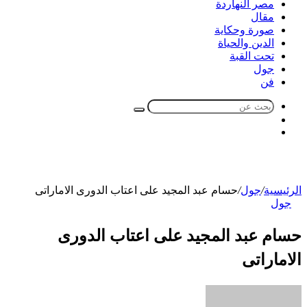
مصر النهاردة
مقال
صورة وحكاية
الدين والحياة
تحت القبة
جول
فن
بحث
الوضع
عن
مقال
المظلم
عشوائي
الرئيسية
/
جول
/
حسام عبد المجيد على اعتاب الدورى الاماراتى
جول
حسام عبد المجيد على اعتاب الدورى
الاماراتى
أرسل
بريدا