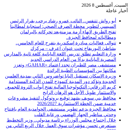
السبت, أغسطس 8 2026
أخبار عاجلة
أبو رواش تتنفس.. النائب عمرو رشاد يرحب بقرار الرئيس
السيسي لتطوير محطة الصرف الصحي: استجابة لمطالبنا
تفتح الطريق لإنهاء أزمة مزمنةبعد تحركاته بالبرلمان
ومطالباته لمحافظ الجيزة..
تتوالى فعاليات مبادرة إسكندرية بتفرح للعام الخامس..
بشاطئ البوريفاج تحت عنوان اعرف – مركزك
وزارة التعليم تطلق تدريس اللغة اليابانية كلغة ثانية بالمدارس
المصرية اليابانية بدءًا من العام الدراسي الجديد
مستشفى مصر للطيران تجدد اعتماد «GAHAR» وتعزز
مكانتها بين المؤسسات الطبية الرائدة
وزيرة الإسكان تستقبل البابا تواضروس الثاني بمدينة العلمين
الجديدة وتؤكد دور المدينة كنموذج للمدن الذكية المستدامة
كريم الزرقاني: التكنولوجيا المالية تفتح أبواب الثروة للجميع..
والاستثمار طويل الأجل هو الرهان الرابح
محافظ بني سويف يشهد توقيع بروتوكول لتنفيذ مشروعات
خدمية ضمن الخطة الاستثمارية 2026/2027
محافظ الجيزة يدعم تطوير مستشفى الحوامدية العام بافتتاح
وحدتي مناظير الجهاز الهضمي ورعاية القلب
خلال اجتماع مجلس الوزراء برئاسة مدبولي.. وزير التخطيط
يستعرض تحسن مؤشرات سوق العمل خلال الربع الثاني من