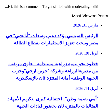
Hi, this is a comment. To get started with moderating, editi...
Most Viewed Posts
مارس 31, 2026
الرئيس السيسي يؤكد دعم توسعات “أباتشي” في
مصر ويبحث تعزيز الاستثمارات بقطاع الطاقة
أبريل 28, 2026
خطوة نحو تنمية زراعية مستدامة.. تعاون مرتقب
بين مديريةالزراعة وشركة “جرين ارجي”وحزب
الجبهة الوطنيه أمانة المنتزة ثان بالإسكندرية
أبريل 14, 2026
“أمي بصمة وطن”.. احتفالية كبرى لتكريم الأمهات
المثاليات بالمنتزه ثان بحضور قيادات الجبهة