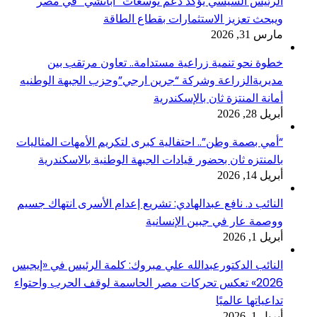
الرئيس السيسي يؤكد دعم توسعات “أباتشي” في مصر
ويبحث تعزيز الاستثمارات بقطاع الطاقة
مارس 31, 2026
خطوة نحو تنمية زراعية مستدامة.. تعاون مرتقب بين
مديريةالزراعة وشركة “جرين ارجي”وحزب الجبهة الوطنيه
أمانة المنتزة ثان بالإسكندرية
أبريل 28, 2026
“أمي بصمة وطن”.. احتفالية كبرى لتكريم الأمهات المثاليات
بالمنتزه ثان بحضور قيادات الجبهة الوطنية بالاسكندرية
أبريل 14, 2026
النائب د. نافع عبدالهادي: تشريع إعدام الأسرى انتهاك جسيم
ووصمة عار في جبين الإنسانية
أبريل 1, 2026
النائب الدكتورعبدالله علي مبروك: كلمة الرئيس في «إيجبس
2026» تعكس تحركات مصر الحاسمة لوقف الحرب واحتواء
تداعياتها عالميًا
أبريل 1, 2026